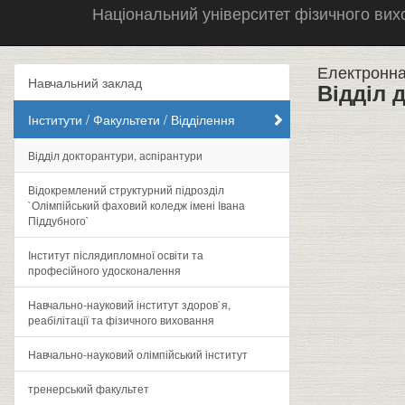
Національний університет фізичного вихо
Електронна
Навчальний заклад
Відділ 
Інститути / Факультети / Відділення
Відділ докторантури, аcпірантури
Відокремлений структурний підрозділ
`Олімпійський фаховий коледж імені Івана
Піддубного`
Інститут післядипломної освіти та
професійного удосконалення
Навчально-науковий інститут здоров`я,
реабілітації та фізичного виховання
Навчально-науковий олімпійський інститут
тренерський факультет